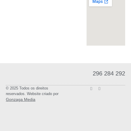
296 284 292
© 2025 Todos os direitos
reservados. Website criado por
Gonzaga Media