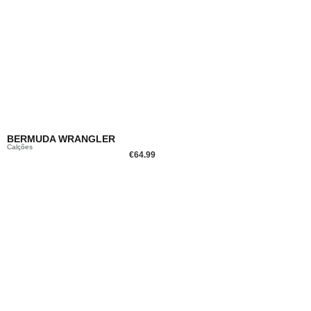
BERMUDA WRANGLER
Calções
€
64.99