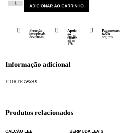
ADICIONAR AO CARRINHO
Proteção
Apoio
Pagamentos
Garantia de
100%
de 14 dias
ao
fáceis
devolução
das 9h
seguros
cliente
até às
17h
Informação adicional
CORTE
TEXAS
Produtos relacionados
CALÇÃO LEE
BERMUDA LEVIS