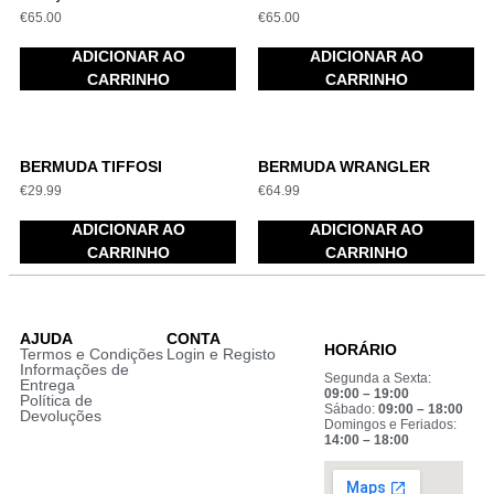
€
65.00
€
65.00
ADICIONAR AO
ADICIONAR AO
CARRINHO
CARRINHO
BERMUDA TIFFOSI
BERMUDA WRANGLER
€
29.99
€
64.99
ADICIONAR AO
ADICIONAR AO
CARRINHO
CARRINHO
AJUDA
CONTA
HORÁRIO
Termos e Condições
Login e Registo
Informações de
Segunda a Sexta:
Entrega
09:00 – 19:00
Política de
Sábado:
09:00 – 18:00
Devoluções
Domingos e Feriados:
14:00 – 18:00