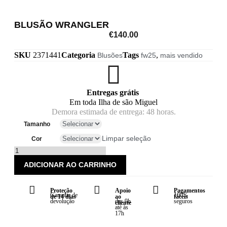
BLUSÃO WRANGLER
€
140.00
SKU
2371441
Categoria
Tags
,
Blusões
fw25
mais vendido
Entregas grátis
Em toda Ilha de são Miguel
Demora estimada de entrega: 48 horas.
Tamanho
Limpar seleção
Cor
ADICIONAR AO CARRINHO
Proteção
Apoio
Pagamentos
Garantia de
100%
de 14 dias
ao
fáceis
devolução
das 9h
seguros
cliente
até às
17h