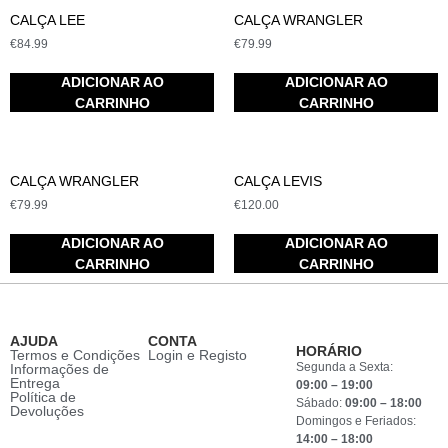
CALÇA LEE
CALÇA WRANGLER
€
84.99
€
79.99
ADICIONAR AO
ADICIONAR AO
CARRINHO
CARRINHO
CALÇA WRANGLER
CALÇA LEVIS
€
79.99
€
120.00
ADICIONAR AO
ADICIONAR AO
CARRINHO
CARRINHO
AJUDA
CONTA
HORÁRIO
Termos e Condições
Login e Registo
Segunda a Sexta:
Informações de
Entrega
09:00 – 19:00
Política de
Sábado:
09:00 – 18:00
Devoluções
Domingos e Feriados:
14:00 – 18:00