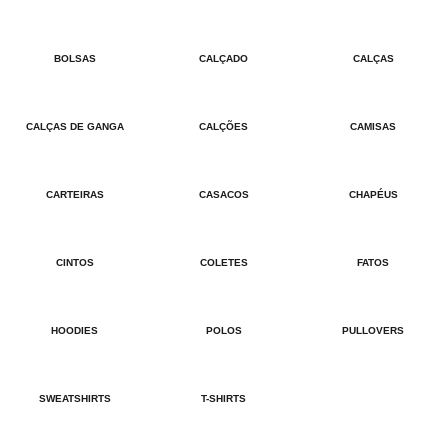
BOLSAS
CALÇADO
CALÇAS
CALÇAS DE GANGA
CALÇÕES
CAMISAS
CARTEIRAS
CASACOS
CHAPÉUS
CINTOS
COLETES
FATOS
HOODIES
POLOS
PULLOVERS
SWEATSHIRTS
T-SHIRTS