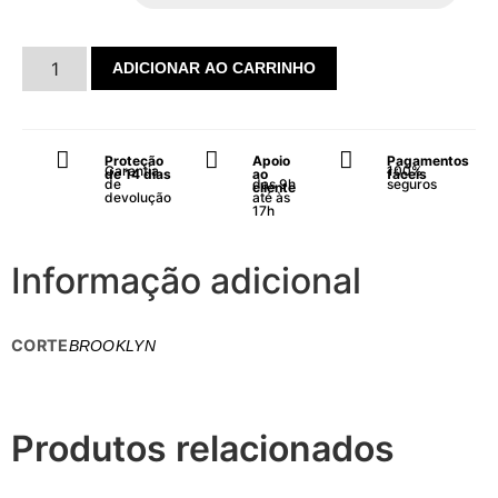
ADICIONAR AO CARRINHO
Proteção
Apoio
Pagamentos
Garantia
100%
de 14 dias
ao
fáceis
de
das 9h
seguros
cliente
devolução
até às
17h
Informação adicional
CORTE
BROOKLYN
Produtos relacionados