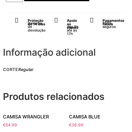
Proteção
Apoio
Pagamentos
Garantia
100%
de 14 dias
ao
fáceis
de
das 9h
seguros
cliente
devolução
até às
17h
Informação adicional
CORTE
Regular
Produtos relacionados
CAMISA WRANGLER
CAMISA BLUE
€
54.99
€
36.99