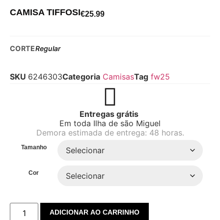
CAMISA TIFFOSI
€
25.99
CORTE
Regular
SKU
6246303
Categoria
Camisas
Tag
fw25
Entregas grátis
Em toda Ilha de são Miguel
Demora estimada de entrega: 48 horas.
Tamanho
Cor
ADICIONAR AO CARRINHO