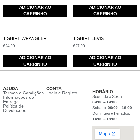
ADICIONAR AO
ADICIONAR AO
CARRINHO
CARRINHO
T-SHIRT WRANGLER
T-SHIRT LEVIS
€
24.99
€
27.00
ADICIONAR AO
ADICIONAR AO
CARRINHO
CARRINHO
AJUDA
CONTA
HORÁRIO
Termos e Condições
Login e Registo
Segunda a Sexta:
Informações de
Entrega
09:00 – 19:00
Política de
Sábado:
09:00 – 18:00
Devoluções
Domingos e Feriados:
14:00 – 18:00