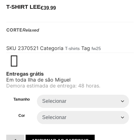
T-SHIRT LEE
€
39.99
CORTE
Relaxed
SKU
2370521
Categoria
Tag
T-shirts
fw25
Entregas grátis
Em toda Ilha de são Miguel
Demora estimada de entrega: 48 horas.
Tamanho
Cor