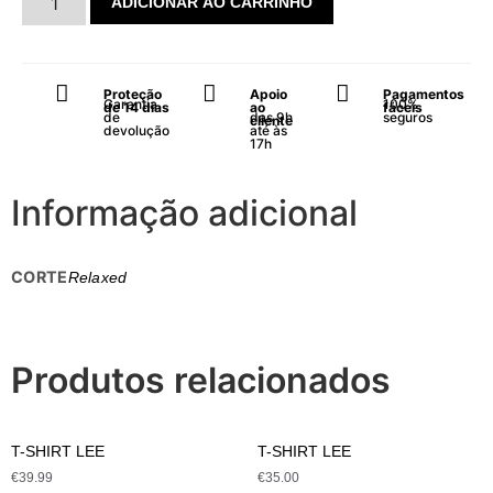
ADICIONAR AO CARRINHO
Proteção
Apoio
Pagamentos
Garantia
100%
de 14 dias
ao
fáceis
de
das 9h
seguros
cliente
devolução
até às
17h
Informação adicional
CORTE
Relaxed
Produtos relacionados
T-SHIRT LEE
T-SHIRT LEE
€
39.99
€
35.00