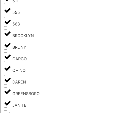
511
555
568
BROOKLYN
BRUNY
CARGO
CHINO
DAREN
GREENSBORO
JANITE