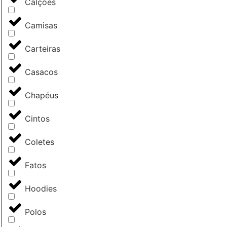
Calções
Camisas
Carteiras
Casacos
Chapéus
Cintos
Coletes
Fatos
Hoodies
Polos