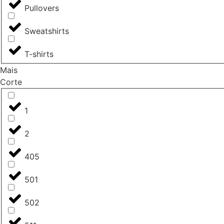
Pullovers
Sweatshirts
T-shirts
Mais
Corte
1
2
405
501
502