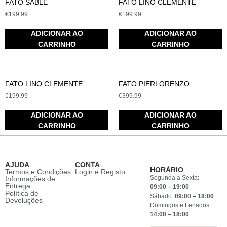
FATO SABLE
FATO LINO CLEMENTE
€
199.99
€
199.99
ADICIONAR AO
ADICIONAR AO
CARRINHO
CARRINHO
FATO LINO CLEMENTE
FATO PIERLORENZO
€
199.99
€
399.99
ADICIONAR AO
ADICIONAR AO
CARRINHO
CARRINHO
AJUDA
CONTA
HORÁRIO
Termos e Condições
Login e Registo
Segunda a Sexta:
Informações de
Entrega
09:00 – 19:00
Política de
Sábado:
09:00 – 18:00
Devoluções
Domingos e Feriados:
14:00 – 18:00