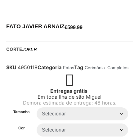
FATO JAVIER ARNAIZ
€
599.99
CORTE
JOKER
SKU
4950118
Categoria
Tag
Fatos
Cerimónia_Completos
Entregas grátis
Em toda Ilha de são Miguel
Demora estimada de entrega: 48 horas.
Tamanho
Cor