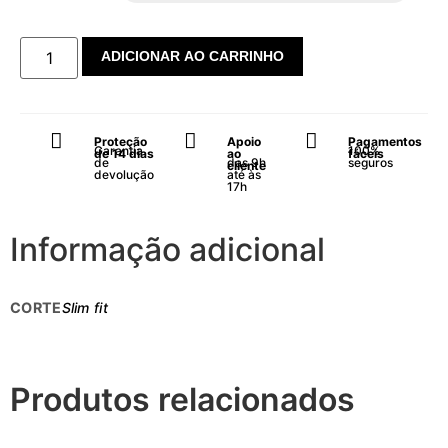
ADICIONAR AO CARRINHO
Proteção
Apoio
Pagamentos
Garantia
100%
de 14 dias
ao
fáceis
de
das 9h
seguros
cliente
devolução
até às
17h
Informação adicional
CORTE
Slim fit
Produtos relacionados