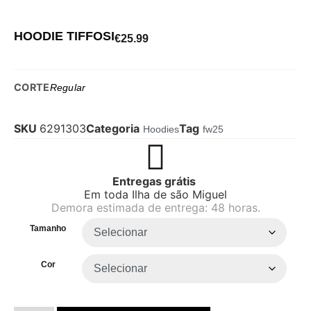
HOODIE TIFFOSI
€
25.99
CORTE
Regular
SKU
6291303
Categoria
Tag
Hoodies
fw25
Entregas grátis
Em toda Ilha de são Miguel
Demora estimada de entrega: 48 horas.
Tamanho
Cor