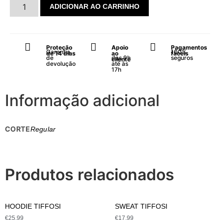
ADICIONAR AO CARRINHO
Proteção
Apoio
Pagamentos
Garantia
100%
de 14 dias
ao
fáceis
de
das 9h
seguros
cliente
devolução
até às
17h
Informação adicional
CORTE
Regular
Produtos relacionados
HOODIE TIFFOSI
SWEAT TIFFOSI
€
25.99
€
17.99