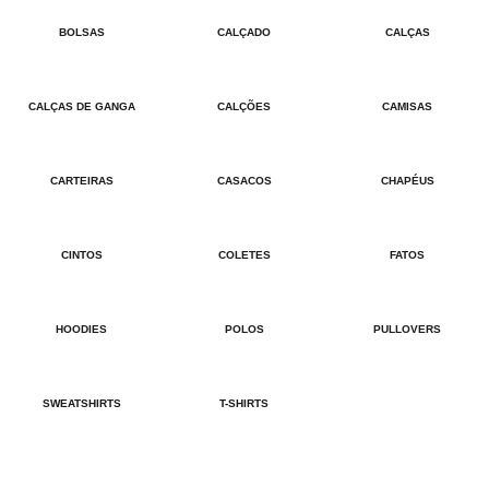
BOLSAS
CALÇADO
CALÇAS
CALÇAS DE GANGA
CALÇÕES
CAMISAS
CARTEIRAS
CASACOS
CHAPÉUS
CINTOS
COLETES
FATOS
HOODIES
POLOS
PULLOVERS
SWEATSHIRTS
T-SHIRTS