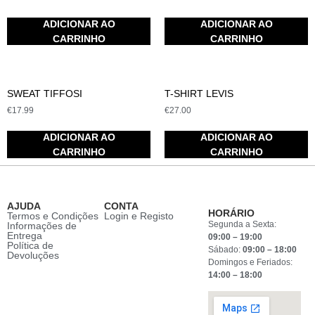
ADICIONAR AO
ADICIONAR AO
CARRINHO
CARRINHO
SWEAT TIFFOSI
T-SHIRT LEVIS
€
17.99
€
27.00
ADICIONAR AO
ADICIONAR AO
CARRINHO
CARRINHO
AJUDA
CONTA
HORÁRIO
Termos e Condições
Login e Registo
Segunda a Sexta:
Informações de
Entrega
09:00 – 19:00
Política de
Sábado:
09:00 – 18:00
Devoluções
Domingos e Feriados:
14:00 – 18:00